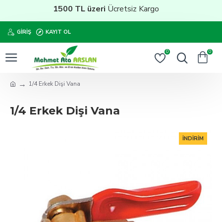
1500 TL üzeri
Ücretsiz Kargo
GIRIŞ
KAYIT OL
0
0
1/4 Erkek Dişi Vana
1/4 Erkek Dişi Vana
İNDIRIM