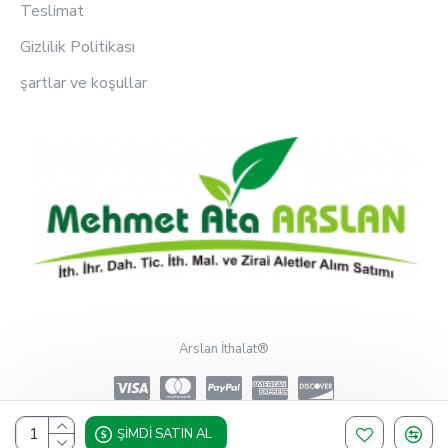
Teslimat
Gizlilik Politikası
şartlar ve koşullar
Arslan İthalat®
ŞIMDI SATIN AL
Design, Hosting & Support By Shopgez.com