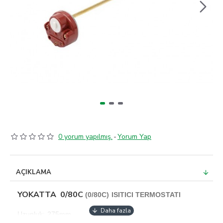
0 yorum yapılmış.
-
Yorum Yap
AÇIKLAMA
YOKATTA 0/80C
(0/80C) ISITICI TERMOSTATI
Uzunluk: 275mm