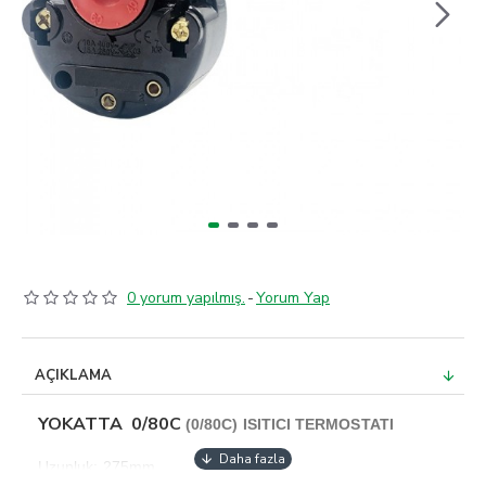
0 yorum yapılmış.
-
Yorum Yap
AÇIKLAMA
YOKATTA 0/80C
(0/80C) ISITICI TERMOSTATI
Uzunluk: 275mm