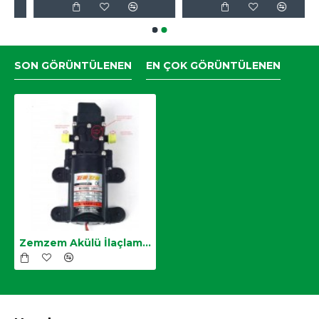
Otomatik Kapanır.
ÜRÜN AYAKLARI TAKILIP ÇIKARILABİLİR 
POŞETTE ÇIKMIŞ OLDUĞUNU GÖRÜRSENİZ 
LÜTFEN KIRILMIŞTIR OLARAK ALGILAMAYINIZ .
SON GÖRÜNTÜLENEN
EN ÇOK GÖRÜNTÜLENEN
BU ÜRÜN AKÜLÜ İLAÇLAMA POMLALARININ 
YEDEK PARÇASIDIR.
KULLANIM KILAVUZU MEVCUT DEĞİLDİR
 KENDİNİ ISINMAYA KARŞI KORUR
AKÜ BAĞLANTISINDA KIRMIZI KABLO 
KIRMIZI KUTBA (T) YEŞIL KABLO (-) 
KUTBA BAĞLANIR.
ADAPTÖR ILE ÇALIŞMADA 12V ADAPTÖR 
OLMASI GEREKMEKTEDIR AKSI HALDE 
ÇALIŞMAZ. 
Zemzem Akülü İlaçlama Pompası Motoru 12v Su Aktarma Pompası