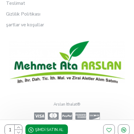
Teslimat
Gizlilik Politikası
şartlar ve koşullar
Arslan İthalat®
ŞIMDI SATIN AL
Design, Hosting & Support By Shopgez.com