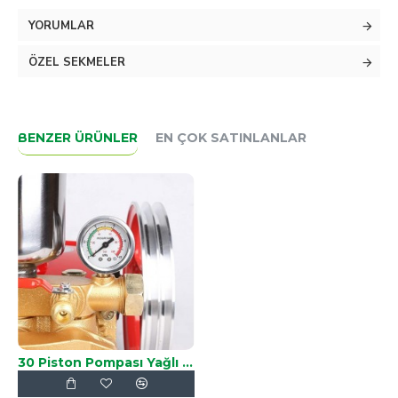
YK-22,WX-22,OS-22,VT-22
YORUMLAR
ÖZEL SEKMELER
BENZER ÜRÜNLER
EN ÇOK SATINLANLAR
30 Piston Pompası Yağlı Saat