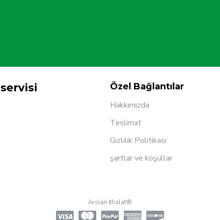
servisi
Özel Bağlantılar
Hakkımızda
Teslimat
Gizlilik Politikası
şartlar ve koşullar
Arslan İthalat®