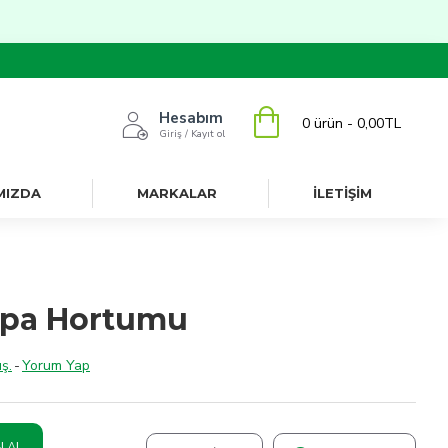
Hesabım
0 ürün - 0,00TL
Giriş / Kayıt ol
MIZDA
MARKALAR
İLETİŞİM
pa Hortumu
ş.
-
Yorum Yap
N AL