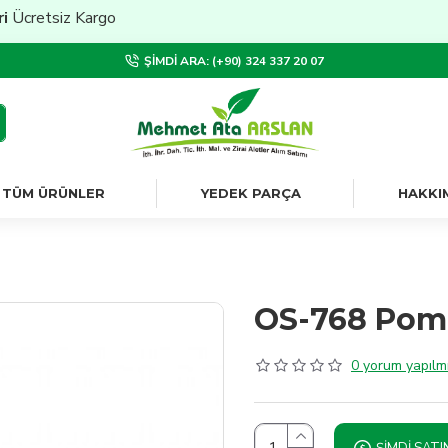
cretsiz Kargo
ŞIMDI ARA: (+90) 324 337 20 07
TÜM ÜRÜNLER
YEDEK PARÇA
HAKKI
OS-768 Pom
0 yorum yapılmı
ŞIMDI SATI