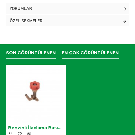
Regülatör set olarakta bilinir.
YORUMLAR
Uyumlu modeller:
TF-900
ÖZEL SEKMELER
FT-900
OS-768
FST-900
SON GÖRÜNTÜLENEN
EN ÇOK GÖRÜNTÜLENEN
Benzinli İlaçlama Basınç Vanası