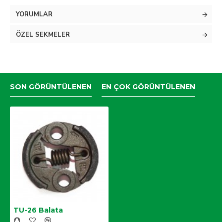
100g ağırlığında 1.kalite üründür.
YORUMLAR
ÖZEL SEKMELER
SON GÖRÜNTÜLENEN
EN ÇOK GÖRÜNTÜLENEN
TU-26 Balata