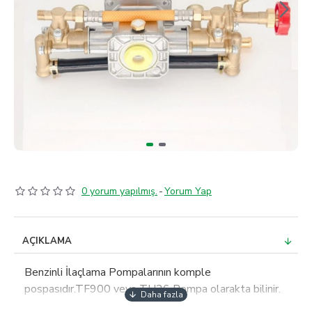
0 yorum yapılmış.
-
Yorum Yap
AÇIKLAMA
Benzinli İlaçlama Pompalarının komple
pospasıdır.TF900 veya TU26 Pompa olarakta bilinir.