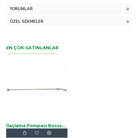
Uzunluğu 1 metre 20 santimdir.
YORUMLAR
Cilalanmış, 1. kalite hammaddeden üretilmiştir uzun
ömürlüdür.
ÖZEL SEKMELER
EN ÇOK SATINLANLAR
İlaçlama Pompası Borusu,Krom Lens