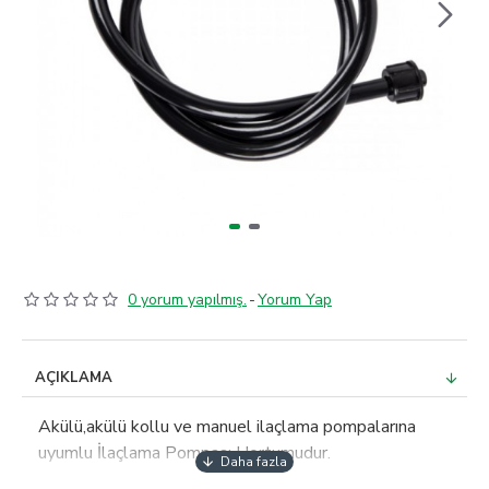
0 yorum yapılmış.
-
Yorum Yap
AÇIKLAMA
Akülü,akülü kollu ve manuel ilaçlama pompalarına
uyumlu İlaçlama Pompası Hortumudur.