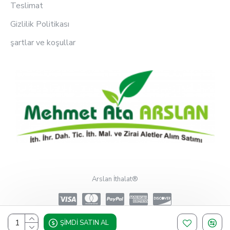
Teslimat
Gizlilik Politikası
şartlar ve koşullar
Arslan İthalat®
ŞIMDI SATIN AL
Design, Hosting & Support By Shopgez.com