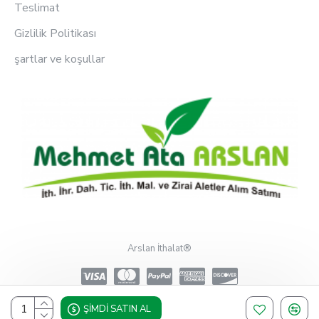
Teslimat
Gizlilik Politikası
şartlar ve koşullar
Arslan İthalat®
ŞIMDI SATIN AL
Design, Hosting & Support By Shopgez.com