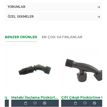
Uzatmalı teleskobik Borulara uymaz Erkek diş'tir.
YORUMLAR
ÖZEL SEKMELER
BENZER ÜRÜNLER
EN ÇOK SATINLANLAR
ç
Matabi İlaçlama Püskürtme Ucu
Çift Çıkışlı Püskürtme Ucu
Ç