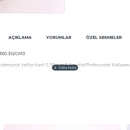
AÇIKLAMA
YORUMLAR
ÖZEL SEKMELER
8MX0.3G/CM3
n sızdırmazlık teflon bant 0,30g/cm3 Amatör/Profesyonel Kullanım
apmaz,araya kaçmaz.
zunluğunda ve 0.30 g/cm3 yoğunluktadır .
erilerek saat yönünde sarılır.