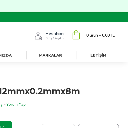
Hesabım
0 ürün - 0,00TL
Giriş / Kayıt ol
MIZDA
MARKALAR
İLETİŞİM
t 12mmx0.2mmx8m
ş.
-
Yorum Yap
N AL