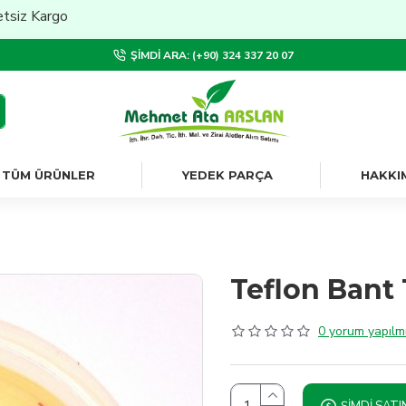
go
ŞIMDI ARA: (+90) 324 337 20 07
TÜM ÜRÜNLER
YEDEK PARÇA
HAKKI
Teflon Ban
0 yorum yapılmı
ŞIMDI SATI