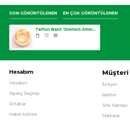
SON GÖRÜNTÜLENEN
EN ÇOK GÖRÜNTÜLENEN
Teflon Bant 12mmx0.2mmx8m
Hesabım
Müşteri 
Hesabım
İletişim
Sipariş Geçmişi
İadeler
Ortaklar
Site Haritası
Haber bülteni
Markalar