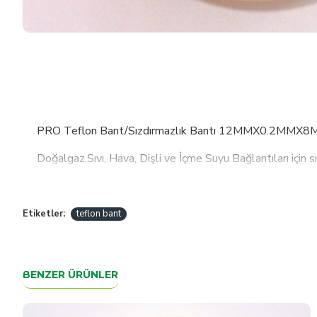
PRO Teflon Bant/Sızdırmazlık Bantı 12MMX0.2MMX
Doğalgaz,Sıvı, Hava, Dişli ve İçme Suyu Bağlantıları içi
Tesisatçılar arasında sık tercih edilen bir ürün,dolama y
Dayanıklı ve ekonomiktir.
Etiketler:
teflon bant
Sarı renkte 12 mm genişliğinde 2mm kalınlığında 8 mt u
Kullanımı: İnce vida dişlerine en az 2 kat ve az miktarda g
BENZER ÜRÜNLER