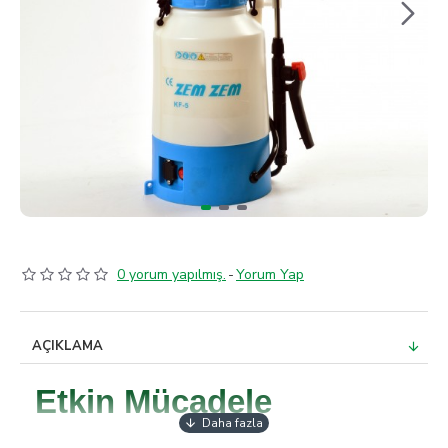
0 yorum yapılmış.
-
Yorum Yap
AÇIKLAMA
Etkin Mücadele
İlaçlama işlemleri bahçelerde ve tarım