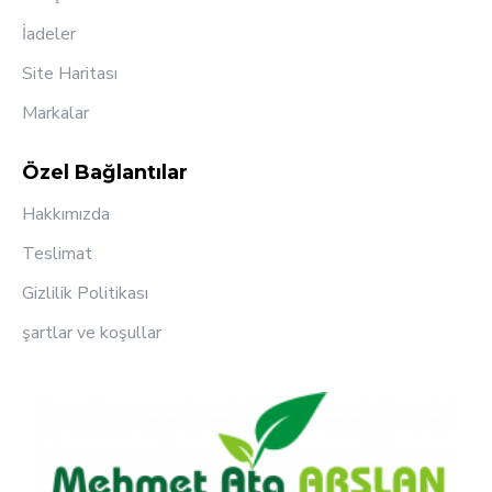
Ağırlık
2, 
İadeler
Site Haritası
Kapasitesi
5 L
Markalar
Pompa Tipi
Diy
Özel Bağlantılar
Motor Modeli
12 
Hakkımızda
Basınç
0,1
Teslimat
Hortum Uzunluğu
1,2
Gizlilik Politikası
Akü
12
şartlar ve koşullar