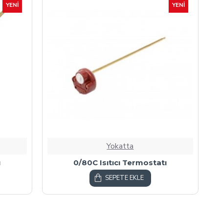
YENI
YENI
Yokatta
ı
0/80C Isıtıcı Termostatı
SEPETE EKLE