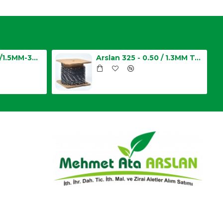
Bettis 3/8 -0.058/1.5MM-34 Diş Testere Zinciri
Arslan 325 - 0.50 / 1.3MM Top Zincir