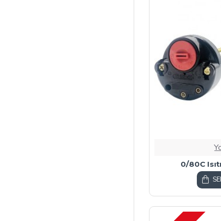
Y
0/80C Isıt
SE