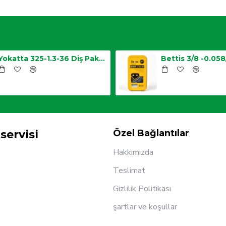
Yokatta 325-1.3-36 Diş Paket Zincir
servisi
Özel Bağlantılar
Hakkımızda
Teslimat
Gizlilik Politikası
şartlar ve koşullar