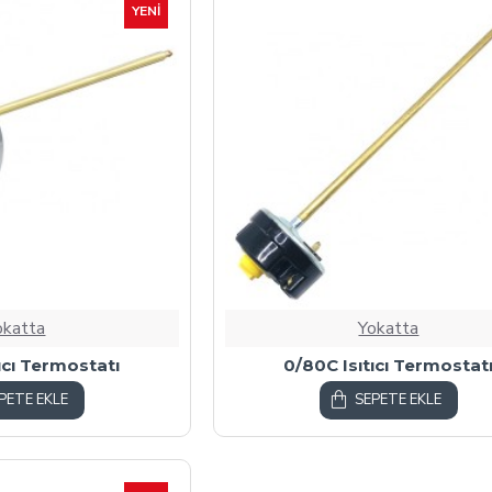
YENI
okatta
Yokatta
ıcı Termostatı
0/80C Isıtıcı Termostat
PETE EKLE
SEPETE EKLE