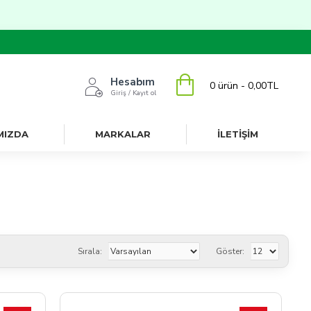
Hesabım
0 ürün - 0,00TL
Giriş / Kayıt ol
MIZDA
MARKALAR
İLETİŞİM
Sırala:
Göster: