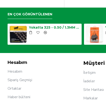
EN ÇOK GÖRÜNTÜLENEN
25 - 0.50 / 1.3MM Top Zincir
Yokatta 325 - 0.50 / 1.3MM Top Zincir
Hesabım
Müşteri 
Hesabım
İletişim
Sipariş Geçmişi
İadeler
Ortaklar
Site Haritası
Haber bülteni
Markalar