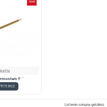
YENI
okatta
rmostatı 7``
PETE EKLE
Listenin sonuna geldiniz.