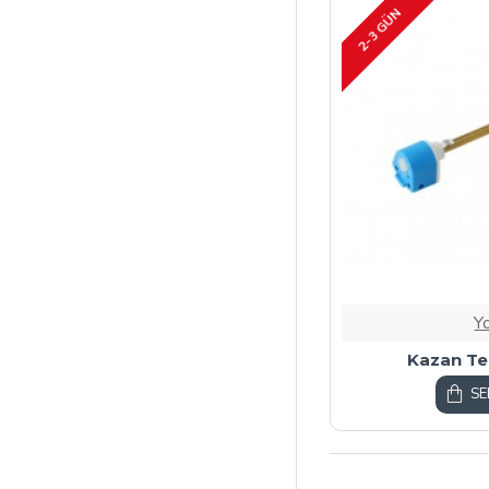
2-3 GÜN
Y
Kazan Te
SE