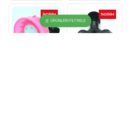
İNDIRIM
İNDIRIM
ÜRÜNLERI FILTRELE
Zemzem
Zemzem
Beş Çıkışlı İlaçlama
Çatalbaş
Ucu
İNDIRIM
YENI
İNDIRIM