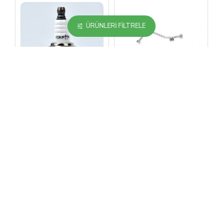
ÜRÜNLERI FILTRELE
Yokatta
Zemzem
Hızar-Testere Bujisi
İkili Krom
Püskürtme Borusu
İNDIRIM
İNDIRIM