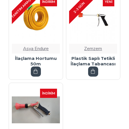
TANITIM AMAÇLI
İNDIRIM
YENI
2-3 GÜN
Asya Endure
Zemzem
İlaçlama Hortumu
Plastik Saplı Tetikli
50m
İlaçlama Tabancası
İNDIRIM