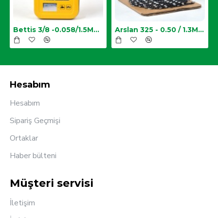
Zincir
Bettis 3/8 -0.058/1.5MM-34 Diş Testere Zinciri
Arslan 325 - 0.50 / 1.3MM Top Zincir
Hesabım
Hesabım
Sipariş Geçmişi
Ortaklar
Haber bülteni
Müşteri servisi
İletişim