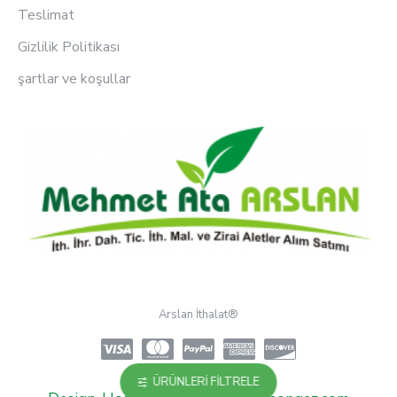
Teslimat
Gizlilik Politikası
şartlar ve koşullar
Arslan İthalat®
ÜRÜNLERI FILTRELE