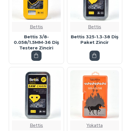
Bettis
Bettis
Bettis 3/8-
Bettis 325-1.3-38 Diş
0.058/1.5MM-36 Diş
Paket Zincir
Testere Zinciri
Bettis
Yokatta