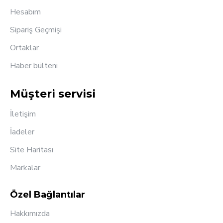
Hesabım
Sipariş Geçmişi
Ortaklar
Haber bülteni
Müşteri servisi
İletişim
İadeler
Site Haritası
Markalar
Özel Bağlantılar
Hakkımızda